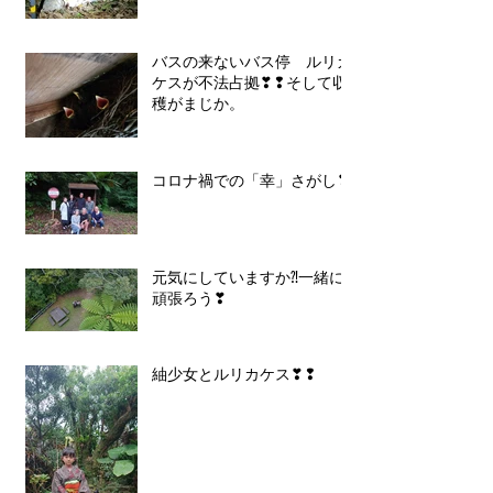
バスの来ないバス停 ルリカ
ケスが不法占拠❣❢そして収
穫がまじか。
コロナ禍での「幸」さがし❣
元気にしていますか⁈一緒に
頑張ろう❣
紬少女とルリカケス❣❢