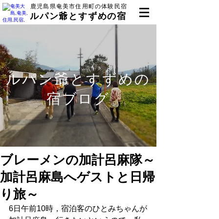
鹿児島県奄美市住用町の体験民宿
ルパン爺とすずめの宿
ルパン爺とすずめの
宿ブログ
ブレーメンの加計呂麻隊～
加計呂麻島へゲストと日帰
り旅～
6日午前10時，宿泊客のひとみちゃんが