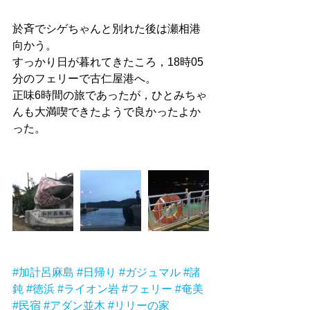
於斉でシゲちゃんと別れた後は瀬相港
向かう。
すっかり日が暮れてきたころ，18時05
分のフェリーで古仁屋港へ。
正味6時間の旅であったが，ひとみちゃ
んも大満喫できたようで良かったよか
った。
#加計呂麻島
#日帰り
#ガジュマル
#諸
鈍
#徳浜
#ライオン岩
#フェリー
#奄美
#民宿
#アダン並木
#リリーの家