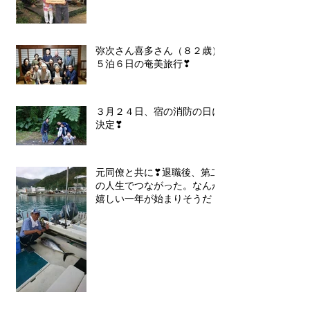
弥次さん喜多さん（８２歳）
５泊６日の奄美旅行❣
３月２４日、宿の消防の日に
決定❣
元同僚と共に❣退職後、第二
の人生でつながった。なんか
嬉しい一年が始まりそうだ！