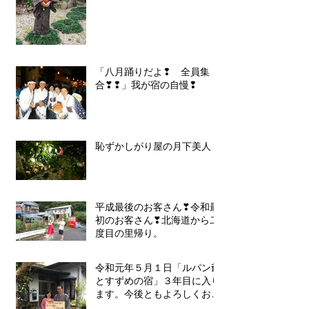
「八月踊りだよ❢ 全員集
合❣❢」我が宿の自慢❢
恥ずかしがり屋の月下美人
平成最後のお客さん❣令和最
初のお客さん❣北海道から二
度目の里帰り。
令和元年５月１日「ルパン爺
とすずめの宿」３年目に入り
ます。今後ともよろしくお願
いいたします❣