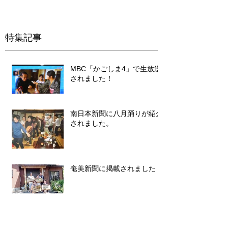
周』『加計呂麻島一周』...
特集記事
MBC「かごしま4」で生放送
されました！
南日本新聞に八月踊りが紹介
されました。
奄美新聞に掲載されました！
アーカイブ