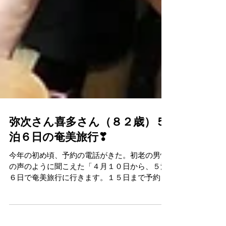
弥次さん喜多さん（８２歳）５
泊６日の奄美旅行❣
今年の初め頃、予約の電話がきた。初老の男性
の声のように聞こえた「４月１０日から、５泊
６日で奄美旅行に行きます。１５日まで予約を
お願いします。」HPを見ての予約だった。 そ
の後電話は続いた「『友達（同級生８２歳）と
二人』『二人共に車免許返納』『奄美大島一