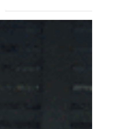
していないアマミノクロウサギを探しに 自然探
索ナイトツアーにいってきました～～。 サービ
ス精神旺盛な１匹が待ってました。 みんな大興
奮でしたよ～。...