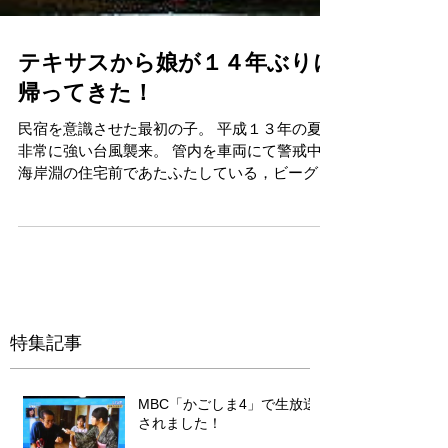
テキサスから娘が１４年ぶりに
帰ってきた！
民宿を意識させた最初の子。 平成１３年の夏，
非常に強い台風襲来。 管内を車両にて警戒中，
海岸淵の住宅前であたふたしている，ビーグル
犬４匹連れの外人さん発見。 彼女は思い切り話
しかけてきたが，私は心で話した。「犬がい
る」「どこにも行けない」と言ったはずだ。
母・妻・次男のいる我...
特集記事