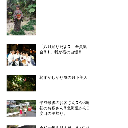
「八月踊りだよ❢ 全員集
合❣❢」我が宿の自慢❢
恥ずかしがり屋の月下美人
平成最後のお客さん❣令和最
初のお客さん❣北海道から二
度目の里帰り。
令和元年５月１日「ルパン爺