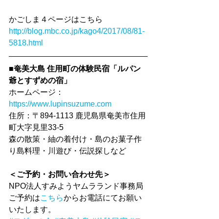
かごしま４ページはこちら
http://blog.mbc.co.jp/kago4/2017/08/81-
5818.html
■奄美大島 住用町の体験民宿「ルパン
爺とすずめの宿」
ホームページ：
https://www.lupinsuzume.com
住所：〒894-1113 鹿児島県奄美市住用
町大字見里33-5​​
森の散策・紬の着付け・島のお菓子作
り​島料理・川遊び・伝説探しなど
＜ご予約・お問い合わせ先＞
NPO法人すみようヤムラランド事務局
ご予約は
こちら
からお電話にてお願い
いたします。