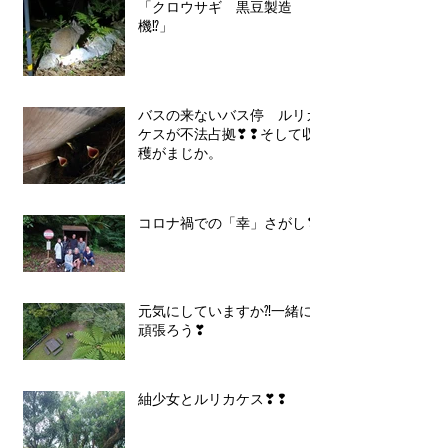
「クロウサギ 黒豆製造
機⁉」
バスの来ないバス停 ルリカ
ケスが不法占拠❣❢そして収
穫がまじか。
コロナ禍での「幸」さがし❣
元気にしていますか⁈一緒に
頑張ろう❣
紬少女とルリカケス❣❢