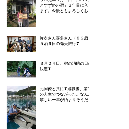
とすずめの宿」３年目に入り
ます。今後ともよろしくお願
いいたします❣
弥次さん喜多さん（８２歳）
５泊６日の奄美旅行❣
３月２４日、宿の消防の日に
決定❣
元同僚と共に❣退職後、第二
の人生でつながった。なんか
嬉しい一年が始まりそうだ！