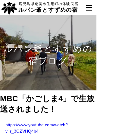
鹿児島県奄美市住用町の体験民宿
ルパン爺とすずめの宿
ルパン爺とすずめの
宿ブログ
MBC「かごしま4」で生放
送されました！
https://www.youtube.com/watch?
v=r_3OZVHQ4b4