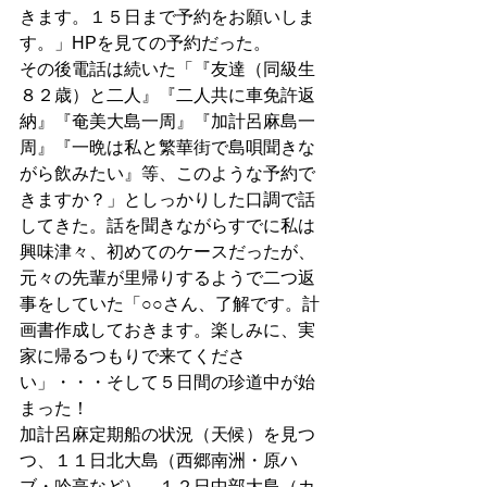
きます。１５日まで予約をお願いしま
す。」HPを見ての予約だった。
その後電話は続いた「『友達（同級生
８２歳）と二人』『二人共に車免許返
納』『奄美大島一周』『加計呂麻島一
周』『一晩は私と繁華街で島唄聞きな
がら飲みたい』等、このような予約で
きますか？」としっかりした口調で話
してきた。話を聞きながらすでに私は
興味津々、初めてのケースだったが、
元々の先輩が里帰りするようで二つ返
事をしていた「○○さん、了解です。計
画書作成しておきます。楽しみに、実
家に帰るつもりで来てくださ
い」・・・そして５日間の珍道中が始
まった！
加計呂麻定期船の状況（天候）を見つ
つ、１１日北大島（西郷南洲・原ハ
ブ・吟亭など）、１２日中部大島（カ