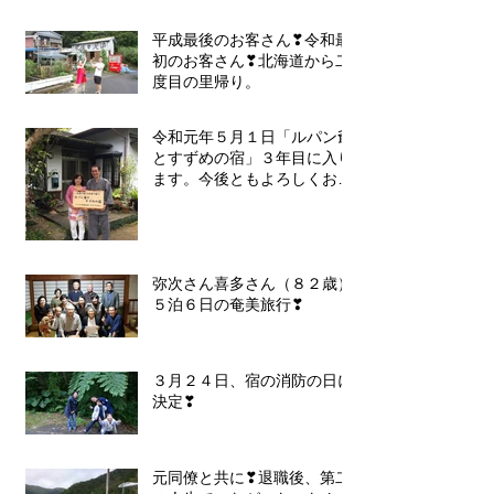
平成最後のお客さん❣令和最
初のお客さん❣北海道から二
度目の里帰り。
令和元年５月１日「ルパン爺
とすずめの宿」３年目に入り
ます。今後ともよろしくお願
いいたします❣
弥次さん喜多さん（８２歳）
５泊６日の奄美旅行❣
３月２４日、宿の消防の日に
決定❣
元同僚と共に❣退職後、第二