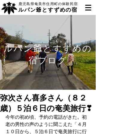
鹿児島県奄美市住用町の体験民宿
ルパン爺とすずめの宿
ルパン爺とすずめの
宿ブログ
弥次さん喜多さん（８２
歳）５泊６日の奄美旅行❣
今年の初め頃、予約の電話がきた。初
老の男性の声のように聞こえた「４月
１０日から、５泊６日で奄美旅行に行