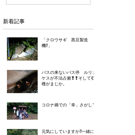
新着記事
「クロウサギ 黒豆製造
機⁉」
バスの来ないバス停 ルリカ
ケスが不法占拠❣❢そして収
穫がまじか。
コロナ禍での「幸」さがし❣
元気にしていますか⁈一緒に