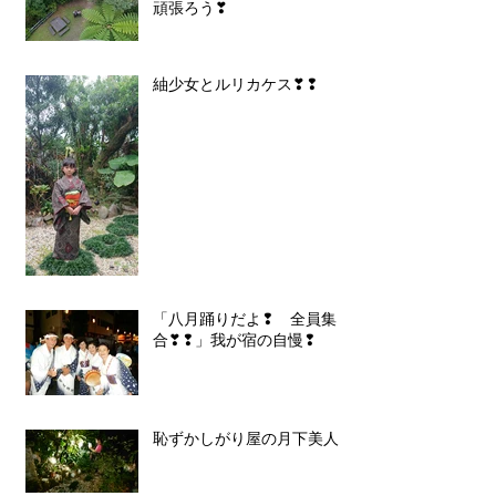
頑張ろう❣
紬少女とルリカケス❣❢
「八月踊りだよ❢ 全員集
合❣❢」我が宿の自慢❢
恥ずかしがり屋の月下美人